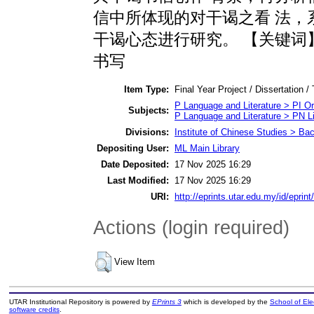
信中所体现的对干谒之看 法，
干谒心态进行研究。 【关键词
书写
Item Type:
Final Year Project / Dissertation /
P Language and Literature > PI Ori
Subjects:
P Language and Literature > PN Li
Divisions:
Institute of Chinese Studies > Ba
Depositing User:
ML Main Library
Date Deposited:
17 Nov 2025 16:29
Last Modified:
17 Nov 2025 16:29
URI:
http://eprints.utar.edu.my/id/eprin
Actions (login required)
View Item
UTAR Institutional Repository is powered by
EPrints 3
which is developed by the
School of El
software credits
.