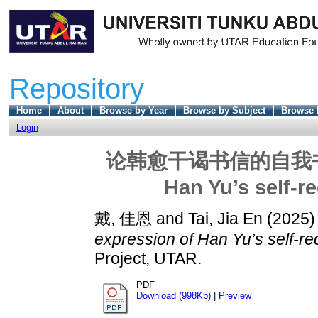
Repository
Home
About
Browse by Year
Browse by Subject
Browse 
Login
论韩愈干谒书信的自我书写 : T
Han Yu’s self-r
戴, 佳恩
and
Tai, Jia En
(2025
expression of Han Yu’s self-r
Project, UTAR.
PDF
Download (998Kb)
|
Preview