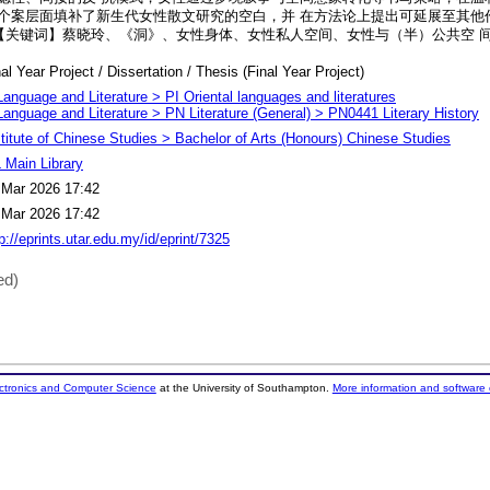
个案层面填补了新生代女性散文研究的空白，并 在方法论上提出可延展至其他
 【关键词】蔡晓玲、《洞》、女性身体、女性私人空间、女性与（半）公共空 
al Year Project / Dissertation / Thesis (Final Year Project)
Language and Literature > PI Oriental languages and literatures
Language and Literature > PN Literature (General) > PN0441 Literary History
stitute of Chinese Studies > Bachelor of Arts (Honours) Chinese Studies
 Main Library
 Mar 2026 17:42
 Mar 2026 17:42
p://eprints.utar.edu.my/id/eprint/7325
ed)
ectronics and Computer Science
at the University of Southampton.
More information and software 