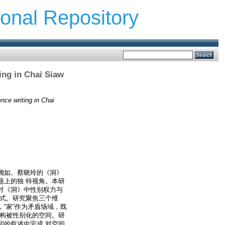
ional Repository
 in Chai Siaw
writing in Chai
阙如。蔡晓玲的《洞》
题上的独 特视角。本研
讨《洞》中性别权力与
 式。研究聚焦三个维
“家”作为矛盾场域，既
重构被性别化的空间。研
和的叙述中完成 对空间