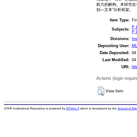
权力的解构。本研究在
别—文本”分析框架。
Item Type:
Fin
P 
Subjects:
P 
Divisions:
In
Depositing User:
ML
Date Deposited:
04
Last Modified:
04
URI:
htt
Actions (login requir
View Item
UTAR Institutional Repository is powered by
EPrints 3
which is developed by the
School of El