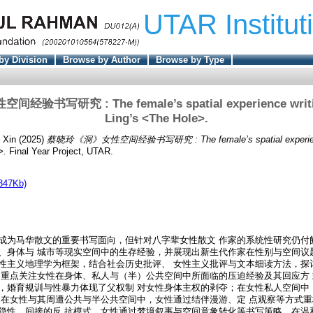
UTAR Institut
by Division
Browse by Author
Browse by Type
书写研究 : The female’s spatial experience writing
Ling’s <The Hole>.
 Xin
(2025)
蔡晓玲《洞》女性空间经验书写研究 : The female’s spatial experience 
>.
Final Year Project, UTAR.
347Kb)
成为马华散文的重要书写面向，但针对八字辈女性散文 作家的系统性研究仍付
、身体与 城市等现实空间中的生存经验，并展现出新生代作家在性别与空间议
性主义地理学为框架，结合社会历史批评、 女性主义批评与文本细读方法，探
 重点关注女性在身体、私人与（半）公共空间中所面临的压迫经验及其回应方
，婚育规训与性暴力体现了父权制 对女性身体主权的剥夺；在女性私人空间中，
；在女性与其周遭公共与半公共空间中，女性通过结伴漫游、定 点观察等方式
隐性、间接的反 抗模式，女性通过梦境叙事与空间意象转化等书写策略，在温