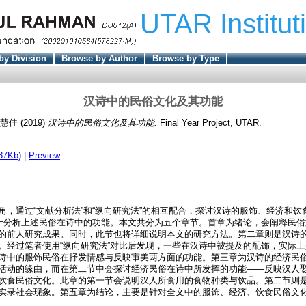
UTAR Institut
by Division
Browse by Author
Browse by Type
汉诗中的民俗文化及其功能
 慧佳
(2019)
汉诗中的民俗文化及其功能.
Final Year Project, UTAR.
87Kb)
|
Preview
角，通过“文献分析法”和“纵向研究法”的相互配合，探讨汉诗的服饰、经济和饮
用于分析上述民俗在诗中的功能。本文共分为五个章节。首章为绪论，会阐释民
的前人研究成果。同时，此节也将详细说明本文的研究方法。第二章则是汉诗
。经过笔者使用“纵向研究法”对比后发现，一些在汉诗中被提及的配饰，实际
诗中的服饰民俗在抒发情感与反映审美两方面的功能。第三章为汉诗的经济民
活动的缘由，而在第二节中会探讨经济民俗在诗中所发挥的功能——反映汉人
饮食民俗文化。此章的第一节会说明汉人所食用的食物种类与饮品。第二节则
实录社会现象。第五章为结论，主要是针对全文中的服饰、经济、饮食民俗文