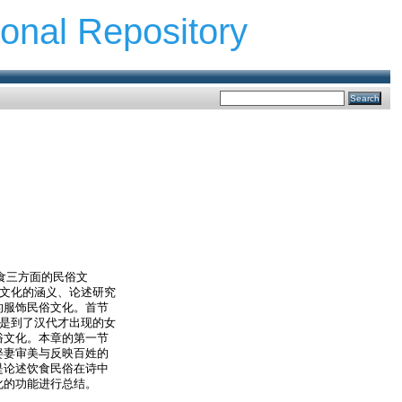
ional Repository
食三方面的民俗文
俗文化的涵义、论述研究
的服饰民俗文化。首节
上是到了汉代才出现的女
俗文化。本章的第一节
娶妻审美与反映百姓的
是论述饮食民俗在诗中
化的功能进行总结。