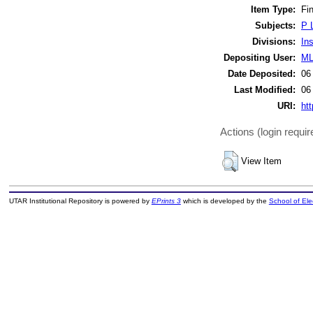
Item Type:
Fin
Subjects:
P 
Divisions:
In
Depositing User:
ML
Date Deposited:
06
Last Modified:
06
URI:
htt
Actions (login requir
View Item
UTAR Institutional Repository is powered by
EPrints 3
which is developed by the
School of El