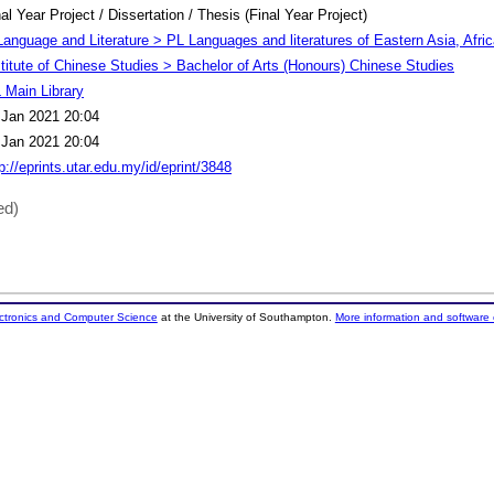
al Year Project / Dissertation / Thesis (Final Year Project)
Language and Literature > PL Languages and literatures of Eastern Asia, Afri
stitute of Chinese Studies > Bachelor of Arts (Honours) Chinese Studies
 Main Library
 Jan 2021 20:04
 Jan 2021 20:04
p://eprints.utar.edu.my/id/eprint/3848
ed)
ectronics and Computer Science
at the University of Southampton.
More information and software 