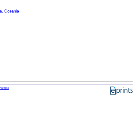
ca, Oceania
credits
.