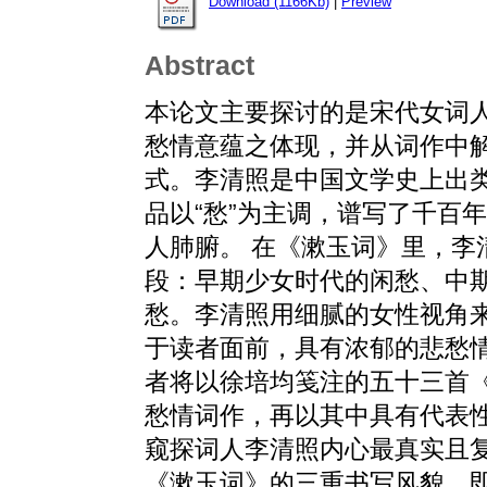
Download (1166Kb)
|
Preview
Abstract
本论文主要探讨的是宋代女词
愁情意蕴之体现，并从词作中
式。李清照是中国文学史上出
品以“愁”为主调，谱写了千百
人肺腑。 在《漱玉词》里，李
段：早期少女时代的闲愁、中
愁。李清照用细腻的女性视角
于读者面前，具有浓郁的悲愁情
者将以徐培均笺注的五十三首
愁情词作，再以其中具有代表
窥探词人李清照内心最真实且复
《漱玉词》的三重书写风貌，