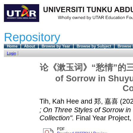
Repository
Home
About
Browse by Year
Browse by Subject
Browse 
Login
论《漱玉词》“愁情”的三重书写
of Sorrow in Shuyu
Co
Tih, Kah Hee
and
郑, 嘉喜
(20
; On Three Styles of Sorrow in
Collection".
Final Year Project
PDF