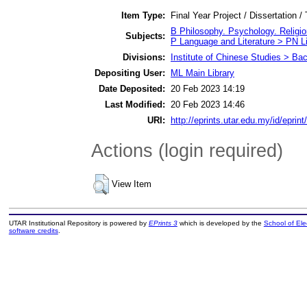
Item Type:
Final Year Project / Dissertation /
B Philosophy. Psychology. Religio
Subjects:
P Language and Literature > PN Li
Divisions:
Institute of Chinese Studies > Ba
Depositing User:
ML Main Library
Date Deposited:
20 Feb 2023 14:19
Last Modified:
20 Feb 2023 14:46
URI:
http://eprints.utar.edu.my/id/eprin
Actions (login required)
View Item
UTAR Institutional Repository is powered by
EPrints 3
which is developed by the
School of El
software credits
.