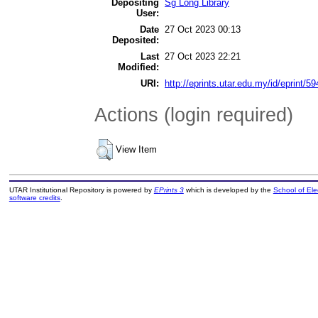
Depositing
Sg Long Library
User:
Date
27 Oct 2023 00:13
Deposited:
Last
27 Oct 2023 22:21
Modified:
URI:
http://eprints.utar.edu.my/id/eprint/59
Actions (login required)
View Item
UTAR Institutional Repository is powered by
EPrints 3
which is developed by the
School of El
software credits
.