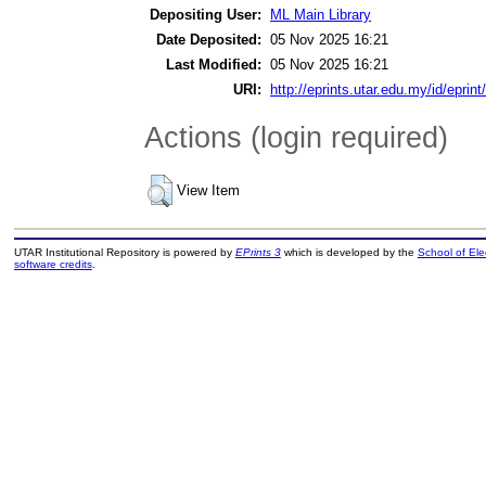
Depositing User:
ML Main Library
Date Deposited:
05 Nov 2025 16:21
Last Modified:
05 Nov 2025 16:21
URI:
http://eprints.utar.edu.my/id/eprin
Actions (login required)
View Item
UTAR Institutional Repository is powered by
EPrints 3
which is developed by the
School of El
software credits
.