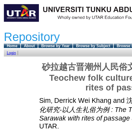
Repository
Home
About
Browse by Year
Browse by Subject
Browse 
Login
砂拉越古晋潮州人民俗文化
Teochew folk cultur
rites of pa
Sim, Derrick Wei Khang
and
沈
化研究-以人生礼俗为例 : The Teoche
Sarawak with rites of passage
UTAR.