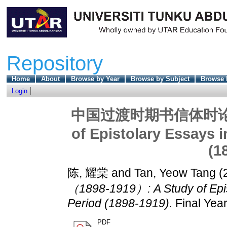
Repository
Home
About
Browse by Year
Browse by Subject
Browse 
Login
中国过渡时期书信体时论研究（
of Epistolary Essays i
(1
陈, 耀棠
and
Tan, Yeow Tang
(
（1898-1919）: A Study of Epist
Period (1898-1919).
Final Year
PDF