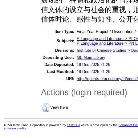
信文体的设立与社会的重视，形
信体时论、感性与知性、公开
Item Type:
Final Year Project / Dissertation /
P Language and Literature > PI Ori
Subjects:
P Language and Literature > PN Li
Divisions:
Institute of Chinese Studies > Ba
Depositing User:
ML Main Library
Date Deposited:
18 Dec 2025 21:29
Last Modified:
18 Dec 2025 21:29
URI:
http://eprints.utar.edu.my/id/eprin
Actions (login required)
View Item
UTAR Institutional Repository is powered by
EPrints 3
which is developed by the
School of El
software credits
.