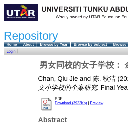
Repository
Home
About
Browse by Year
Browse by Subject
Browse 
Login
男女同校的女子学校： 
Chan, Qiu Jie
and
陈, 秋洁
(20
文小学校的个案研究.
Final Yea
PDF
Download (3922Kb)
|
Preview
Abstract