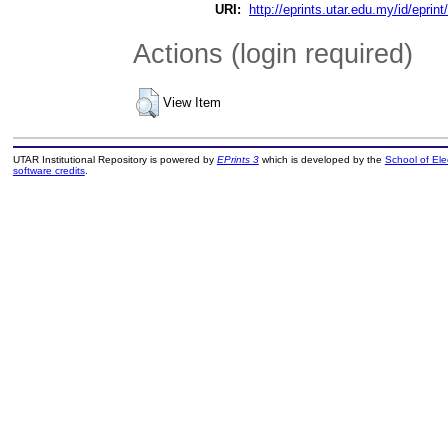
URI:
http://eprints.utar.edu.my/id/eprin
Actions (login required)
View Item
UTAR Institutional Repository is powered by
EPrints 3
which is developed by the
School of El
software credits
.