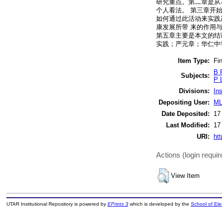
研究重点。第二章是从
个人看法。 第三章开
如何通过此活动来实践
康发展所带 来的作用
第五章主要是本文的结
实践；严元章；华仁中
Item Type:
Fin
B 
Subjects:
P 
Divisions:
In
Depositing User:
ML
Date Deposited:
17
Last Modified:
17
URI:
htt
Actions (login requir
View Item
UTAR Institutional Repository is powered by
EPrints 3
which is developed by the
School of El