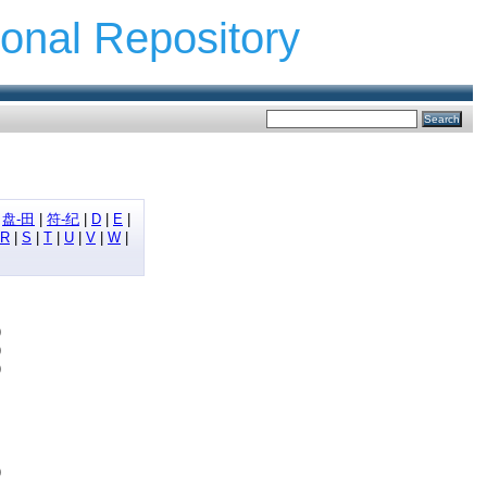
ional Repository
|
盘-田
|
符-纪
|
D
|
E
|
R
|
S
|
T
|
U
|
V
|
W
|
)
)
)
)