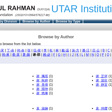
UTAR Institut
by Division
Browse by Author
Browse by Type
Browse by Author
o browse from the list below.
-宋
|
丁-佘
|
何-余
|
张
|
伍-侯
|
李
|
杜
|
林
|
戴-温
|
涂-方
|
潘-汪
|
庄-云
|
B
|
C
|
韩-蒋
|
蔡-莫
|
萧-颜
|
谢-邵
|
赖-赵
|
F
|
G
|
H
|
I
|
J
|
K
|
L
|
M
|
N
|
O
|
P
|
Q
|
谢, 珮瑶
(1)
谢, 芷评
(1
谢, 秋婷
(1)
谢, 迎欣
(1
谢, 美倩
(1)
谢, 静宜
(1
谢, 羱珅
(1)
谢, 艳琳
(1)
袁, 淑娴
(1)
袁, 绮嬫
(1