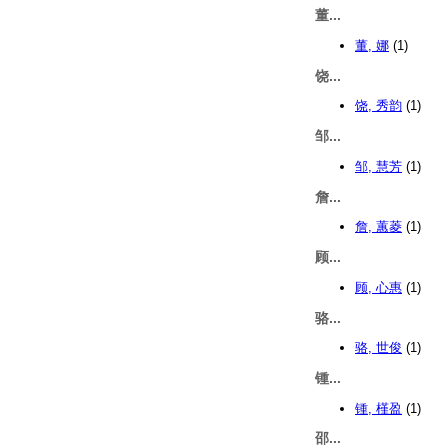
董...
董, 娜
(1)
饶...
饶, 秀韵
(1)
邹...
邹, 慧芳
(1)
詹...
詹, 蕙菱
(1)
顾...
顾, 心惠
(1)
骆...
骆, 世俊
(1)
锺...
锺, 槿盈
(1)
邵...