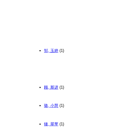
邹, 玉婷
(1)
顾, 斯进
(1)
骆, 小慧
(1)
锺, 翠苹
(1)