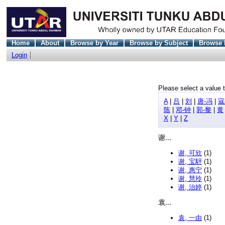
Home
About
Browse by Year
Browse by Subject
Browse 
Login
Please select a value t
A
|
吕
|
刘
|
唐-冯
|
寇
陈
|
邓-钟
|
郭-黎
|
黄
X
|
Y
|
Z
谢...
谢, 可欣
(1)
谢, 宝駍
(1)
谢, 惠宁
(1)
谢, 慧玲
(1)
谢, 治婷
(1)
袁...
袁, 一由
(1)